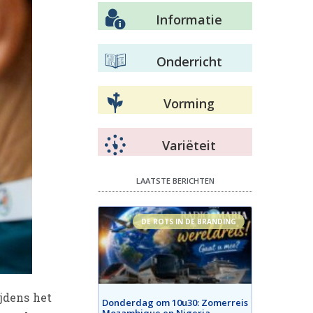
Informatie
Onderricht
Vorming
Variëteit
LAATSTE BERICHTEN
DE ROTS IN DE BRANDING
jdens het
Donderdag om 10u30: Zomerreis
Mozambique en Nigeria