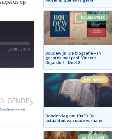
Angelus op
DE LEESWIJZER
00:00
/
34:15
Boudewijn, De biografie – In
gesprek met prof. Vincent
Dujardin! – Deel 2
HET INZICHT
OLGENDE
Paus Franciscus bereid gezamenlijke datum viering Pasen te aanvaarden – Catechese over de kinderjaren van Jezus – Aandacht voor Dom Prosper Guéranger
Donderdag om 19u30: De
actualiteit van oude verhalen
GA TOT JOZEF