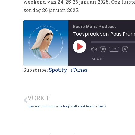
weekend van 24-25-26 januari 2025. Ook luist
zondag 26 januari 2025.
Radio Maria Podcast
Toespraak van Paus Fran
1x
SHARE
Subscribe:
Spotify
|
iTunes
SHARE
LINK
VORIGE
EMBED
Spes non confundit – de hoop stelt nooit teleur – deel 2