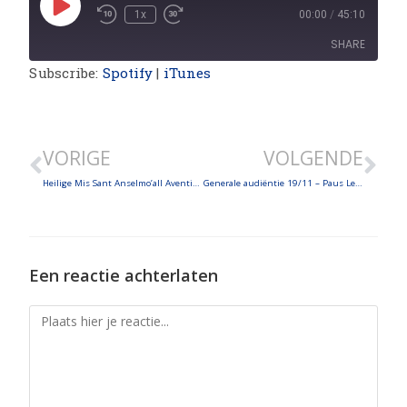
1x
00:00
/
45:10
SHARE
Subscribe:
Spotify
|
iTunes
SHARE
LINK
VORIGE
VOLGENDE
EMBED
Heilige Mis Sant Anselmo’all Aventino – Dialoog tussen Curiekardinalen en Duitse bisschoppen – Generale audiëntie 13/11
Generale audiëntie 19/11 – Paus Leo XIV bezoekt Assisi, bidt bij het graf van de heilige Franciscus en spreekt Italiaanse bisschoppen toe
Een reactie achterlaten