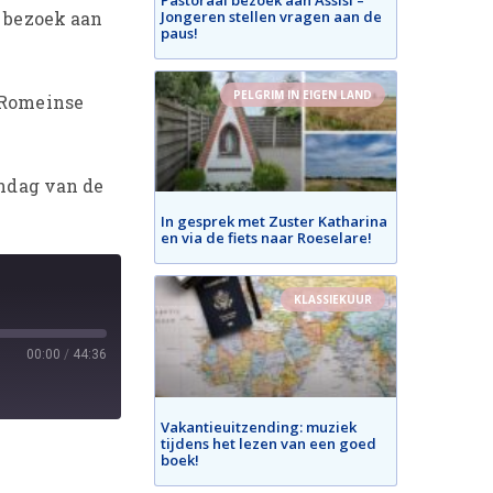
Jongeren stellen vragen aan de
e bezoek aan
paus!
PELGRIM IN EIGEN LAND
e Romeinse
ondag van de
In gesprek met Zuster Katharina
en via de fiets naar Roeselare!
KLASSIEKUUR
00:00
/
44:36
Vakantieuitzending: muziek
tijdens het lezen van een goed
boek!