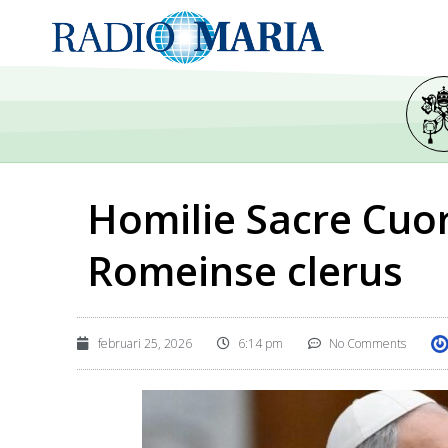
Homilie Sacre Cuor
Romeinse clerus
februari 25, 2026
6:14 pm
No Comments