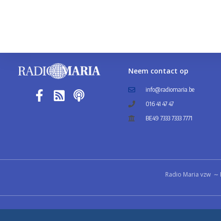
Neem contact op
info@radiomaria.be
016 41 47 47
BE49 7333 7333 7771
Radio Maria vzw ∼ 