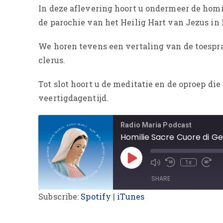
In deze aflevering hoort u ondermeer de homil
de parochie van het Heilig Hart van Jezus in
We horen tevens een vertaling van de toespra
clerus.
Tot slot hoort u de meditatie en de oproep di
veertigdagentijd.
Radio Maria Podcast
Homilie Sacre Cuore di G
1x
SHARE
Subscribe:
Spotify
|
iTunes
SHARE