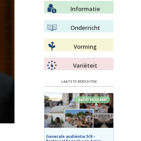
Informatie
Onderricht
Vorming
Variëteit
LAATSTE BERICHTEN
RADIO VATICAAN
Generale audiëntie 5/8 –
Pastoraal bezoek aan Assisi –