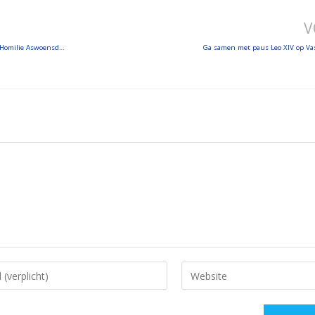
V
Pastoraal bezoek aan parochie Ostia – Boodschap voor de Veertigdagentijd – Homilie Aswoensdag
Ga samen met paus Leo XIV op Vas