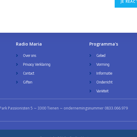
Radio Maria
Programma's
Over ons
Gebed
Privacy Verklaring
Vorming
Contact
Informatie
Giften
Onderricht
Variëteit
Park Passionisten 5 ∼ 3300 Tienen ∼ ondernemingsnummer 0833.066.979