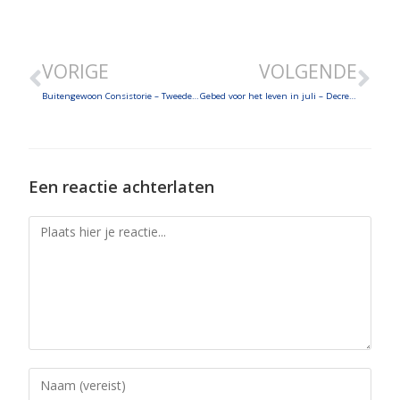
VORIGE
VOLGENDE
Buitengewoon Consistorie – Tweede deel van ons verslag!
Gebed voor het leven in juli – Decreet en verklaring over ex-communicatie Pius X-gemeenschap – Paus Leo XIV ontvangt Liberty Medal op ‘4th of july’ – Vakantie in Castel Gandolfo
Een reactie achterlaten