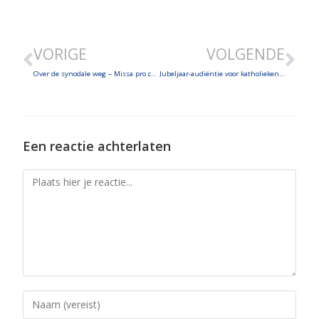
SHARE
LINK
VORIGE
VOLGENDE
EMBED
Over de synodale weg – Missa pro custodia creationis in Borgo Laudato Si, homilie
Jubeljaar-audiëntie voor katholieken en orthodoxen uit VS – Premier Netanyahu belt paus na aanval op katholieke parochie Gaza – Brief aan kardinaal Sarah – Eucharistie kathedraal Albano
Een reactie achterlaten