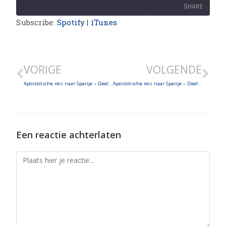
SHARE
Subscribe:
Spotify
|
iTunes
SHARE
LINK
VORIGE
VOLGENDE
EMBED
Apostolische reis naar Spanje – Deel 4
Apostolische reis naar Spanje – Deel 6 – Tenerife
Een reactie achterlaten