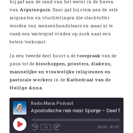
hij gaf aan de rand van het water in de haven
van
Arguineguín
. Daar gaf hij stem aan de vele
migranten en vluchtelingen die slachtoffer
worden van mensenhandelaars en maar al te
vaak een watergraf vinden op zoek naar een
betere toekomst.
In een tweede deel hoort u de
toespraak
van de
paus tot de
bisschoppen, priesters, diakens,
mannelijke en vrouwelijke religieuzen en
pastorale werkers
in de
Kathedraal van de
Heilige Anna
.
Radio Maria Podcast
Apostolische reis naar Spanje – Deel 5 - Gran Canaria
1x
00:00
/
41:07