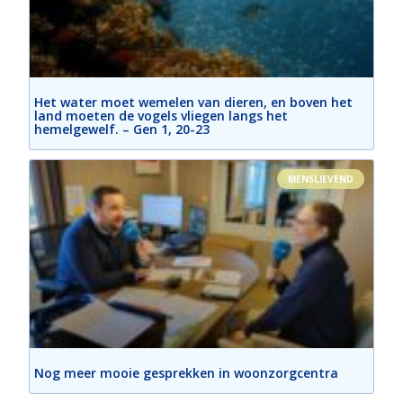
Het water moet wemelen van dieren, en boven het
land moeten de vogels vliegen langs het
hemelgewelf. – Gen 1, 20-23
MENSLIEVEND
Nog meer mooie gesprekken in woonzorgcentra