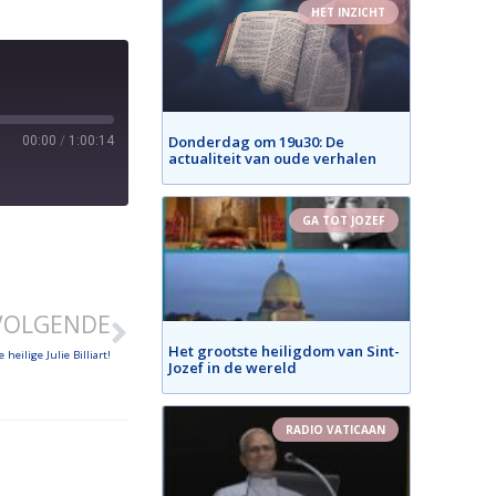
HET INZICHT
Donderdag om 19u30: De
00:00
/
1:00:14
actualiteit van oude verhalen
GA TOT JOZEF
VOLGENDE
Het grootste heiligdom van Sint-
ilige Julie Billiart!
Jozef in de wereld
RADIO VATICAAN