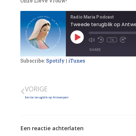
Onze Lieve Vrouw!
Radio Maria Podcast
Tweede terugblik op Antw
1x
SHARE
Subscribe:
Spotify
|
iTunes
SHARE
LINK
VORIGE
EMBED
Eerste terugblik op Antwerpen
Een reactie achterlaten