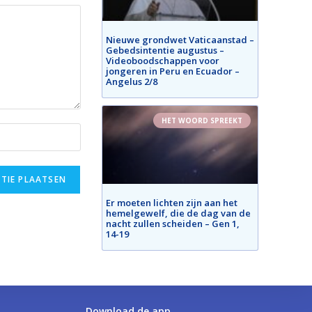
Nieuwe grondwet Vaticaanstad –
Gebedsintentie augustus –
Videoboodschappen voor
jongeren in Peru en Ecuador –
Angelus 2/8
HET WOORD SPREEKT
Er moeten lichten zijn aan het
hemelgewelf, die de dag van de
nacht zullen scheiden – Gen 1,
14-19
Download de app