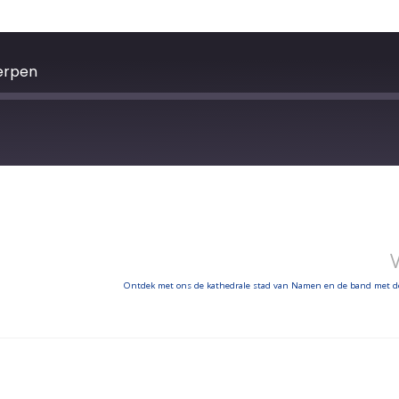
erpen
Ontdek met ons de kathedrale stad van Namen en de band met de he