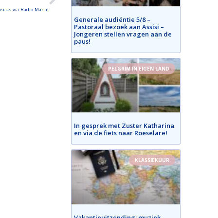
scus via Radio Maria!
Generale audiëntie 5/8 –
Pastoraal bezoek aan Assisi –
Jongeren stellen vragen aan de
paus!
PELGRIM IN EIGEN LAND
In gesprek met Zuster Katharina
en via de fiets naar Roeselare!
KLASSIEKUUR
Vakantieuitzending: muziek