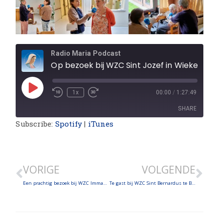
Radio Maria Podcast
Op bezoek bij WZC Sint Jozef in Wiekevorst
1x
00:00
/
1:27:49
SHARE
Subscribe:
Spotify
|
iTunes
SHARE
LINK
VORIGE
VOLGENDE
EMBED
Een prachtig bezoek bij WZC Immadi in Hasselt van de zusters Kindsheid Jesu
Te gast bij WZC Sint Bernardus te Bertem