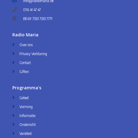
info@radiomaria.be
016 41 47 47
BE49 7333 7333 7771
Radio Maria
Over ons
Privacy Verklaring
Contact
Giften
Programma's
Gebed
Vorming
Informatie
Onderricht
Variëteit