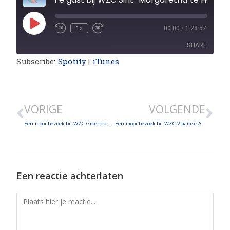
1x
00:00
/
1:28:57
SHARE
Subscribe:
Spotify
|
iTunes
SHARE
LINK
VORIGE
VOLGENDE
EMBED
Een mooi bezoek bij WZC Groendorp te Horebeke
Een mooi bezoek bij WZC Vlaamse Ardennen te Horebeke
Een reactie achterlaten