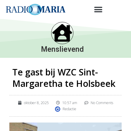
Menslievend
Te gast bij WZC Sint-
Margaretha te Holsbeek
oktober 8, 2025
10:57 am
No Comments
Redactie