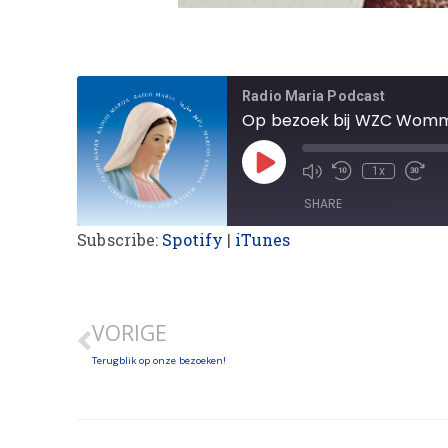
Radio Maria Podcast
Op bezoek bij WZC Womm
1x
SHARE
Subscribe:
Spotify
|
iTunes
SHARE
LINK
VORIGE
EMBED
Terugblik op onze bezoeken!