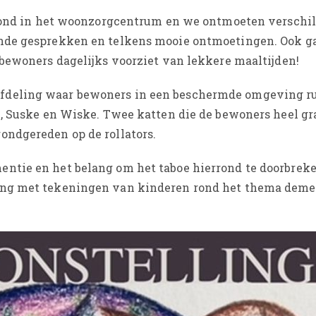
s rond in het woonzorgcentrum en we ontmoeten verschi
ende gesprekken en telkens mooie ontmoetingen. Ook g
 bewoners dagelijks voorziet van lekkere maaltijden!
fdeling waar bewoners in een beschermde omgeving r
n, Suske en Wiske. Twee katten die de bewoners heel gr
ondgereden op de rollators.
ntie en het belang om het taboe hierrond te doorbreke
ing met tekeningen van kinderen rond het thema demen