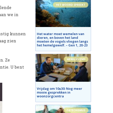
HET WOORD SPREEKT
llende
aan we in
ustig kunnen
Het water moet wemelen van
dieren, en boven het land
aag zien
moeten de vogels vliegen langs
het hemelgewelf. – Gen 1, 20-23
n. Ze
MENSLIEVEND
tie. U bent
Vrijdag om 10u30: Nog meer
mooie gesprekken in
woonzorgcentra
CATECHISMUS