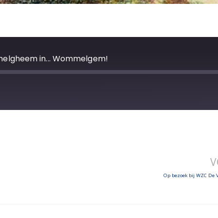
elgheem in... Wommelgem!
V
Op bezoek bij WZC De 