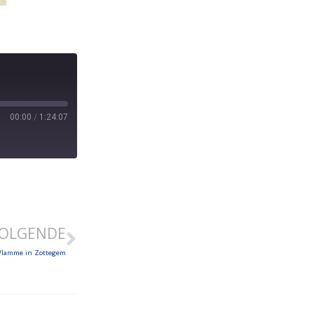
00:00
/
1:24:07
OLGENDE
Vlamme in Zottegem