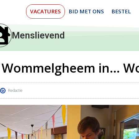
VACATURES
BID MET ONS
BESTEL
Menslievend
ZC Wommelgheem in… 
Redactie