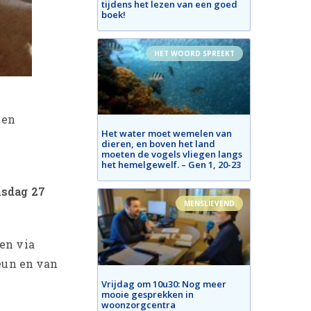
tijdens het lezen van een goed
boek!
HET WOORD SPREEKT
 en
Het water moet wemelen van
dieren, en boven het land
moeten de vogels vliegen langs
het hemelgewelf. – Gen 1, 20-23
sdag 27
MENSLIEVEND
ven via
teun en van
Vrijdag om 10u30: Nog meer
mooie gesprekken in
woonzorgcentra