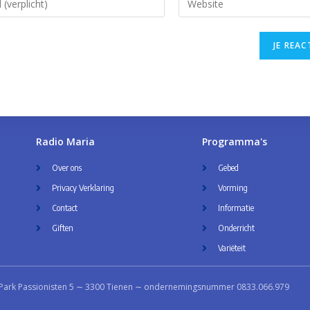
Radio Maria
Programma's
Over ons
Gebed
Privacy Verklaring
Vorming
Contact
Informatie
Giften
Onderricht
Variëteit
Park Passionisten 5 ∼ 3300 Tienen ∼ ondernemingsnummer 0833.066.979