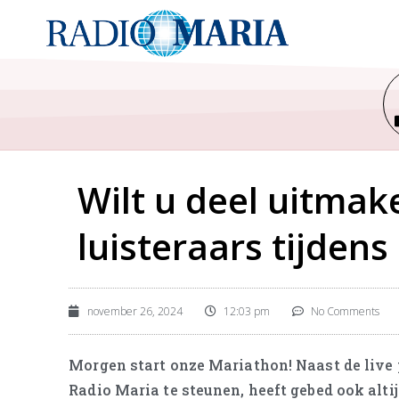
Wilt u deel uitmak
luisteraars tijden
november 26, 2024
12:03 pm
No Comments
Morgen start onze Mariathon! Naast de live
Radio Maria te steunen, heeft gebed ook altij