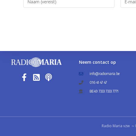
Neem contact op
info@radiomaria.be
016 41 47 47
BE49 7333 7333 7771
Radio Maria vzw ∼ 