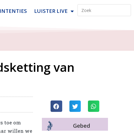
INTENTIES
LUISTER LIVE
dsketting van
rs toe om
Gebed
jaar willen we