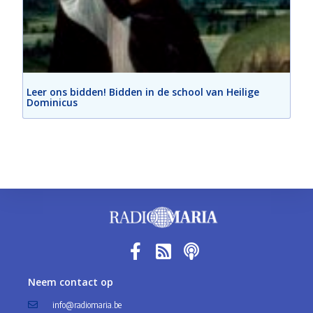
Leer ons bidden! Bidden in de school van Heilige
Dominicus
Neem contact op
info@radiomaria.be