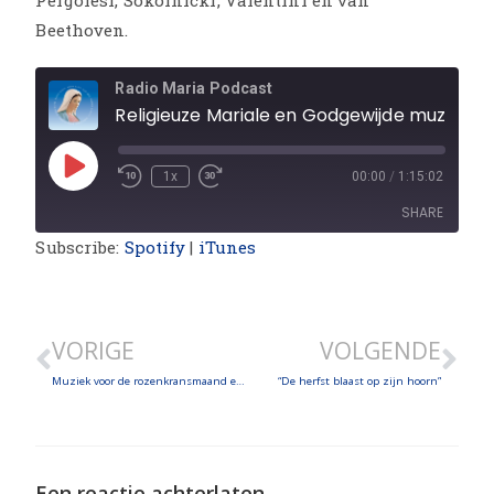
Beethoven.
Radio Maria Podcast
Religieuze Mariale en Godgewijde muziek en instrumen
1x
00:00
/
1:15:02
SHARE
Subscribe:
Spotify
|
iTunes
SHARE
LINK
VORIGE
VOLGENDE
EMBED
Muziek voor de rozenkransmaand en herfstklanken!
“De herfst blaast op zijn hoorn”
Een reactie achterlaten