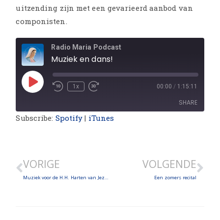
uitzending zijn met een gevarieerd aanbod van
componisten.
Radio Maria Podcast
Muziek en dans!
1x
00:00
/
1:15:11
SHARE
Subscribe:
Spotify
|
iTunes
SHARE
LINK
VORIGE
VOLGENDE
EMBED
Muziek voor de H.H. Harten van Jezus en Maria
Een zomers recital