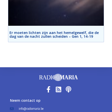
Er moeten lichten zijn aan het hemelgewelf, die de
dag van de nacht zullen scheiden – Gen 1, 14-19
Neem contact op
info@radiomaria.be