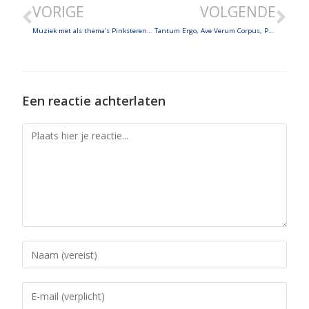
VORIGE
VOLGENDE
EMBED
Muziek met als thema’s Pinksteren en Maria-Bezoek
Tantum Ergo, Ave Verum Corpus, Pange Lingua, Exultate Deo en nog veel meer!
Een reactie achterlaten