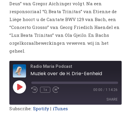
Deus” van Gregor Aichinger volgt. Na een
responsoriaal “O, Beata Trinitas” van Etienne de
Liège hoort u de Cantate BWV 129 van Bach, een
“Concerto Grosso” van Georg Friedich Haendel en
“Lux Beata Trinitas” van Ola Gjeilo. En Bachs
orgelkoraalbewerkingen veweven wij in het
geheel.
Radio Maria Podcast
Muziek over de H. Drie-Eenheid
1x
00:00
/
1:14:26
SHARE
Subscribe:
Spotify
|
iTunes
SHARE
LINK