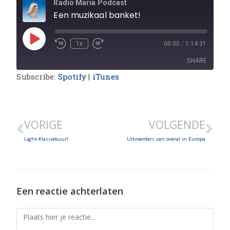
Radio Maria Podcast
Een muzikaal banket!
1x
00:00
/
1:14:31
SHARE
Subscribe:
Spotify
|
iTunes
SHARE
LINK
VORIGE
VOLGENDE
EMBED
Light-Klassiekuur!
Uitvoerders van overal in Europa
Een reactie achterlaten