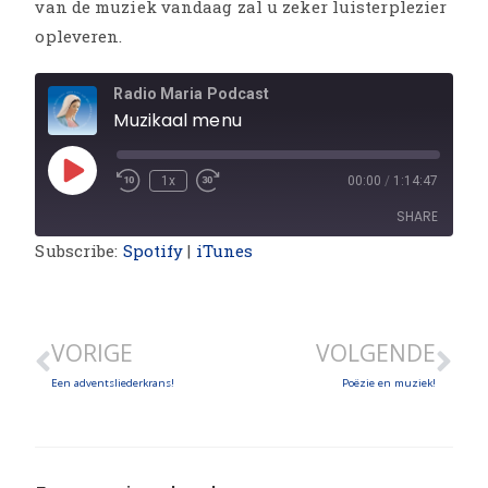
van de muziek vandaag zal u zeker luisterplezier
opleveren.
Radio Maria Podcast
Muzikaal menu
1x
00:00
/
1:14:47
SHARE
Subscribe:
Spotify
|
iTunes
SHARE
LINK
VORIGE
VOLGENDE
EMBED
Een adventsliederkrans!
Poëzie en muziek!