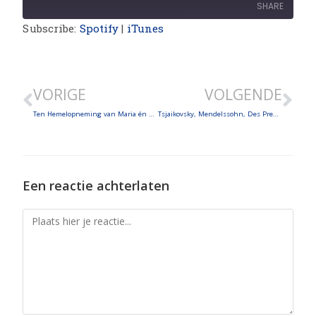
SHARE
Subscribe:
Spotify
|
iTunes
SHARE
LINK
VORIGE
VOLGENDE
EMBED
Ten Hemelopneming van Maria én muzikale delicatessen in een reis door de tijd
Tsjaikovsky, Mendelssohn, Des Prez en Albinoni
Een reactie achterlaten