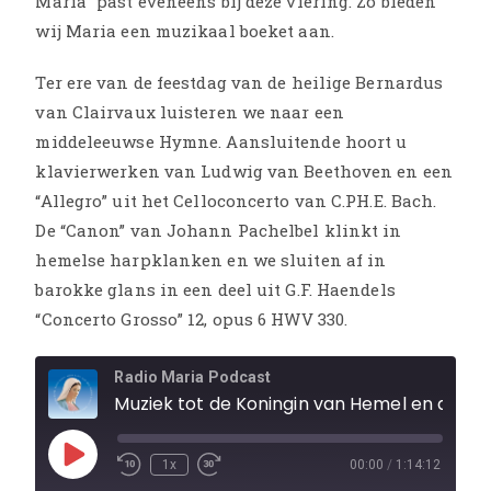
Maria” past eveneens bij deze viering. Zo bieden
wij Maria een muzikaal boeket aan.
Ter ere van de feestdag van de heilige Bernardus
van Clairvaux luisteren we naar een
middeleeuwse Hymne. Aansluitende hoort u
klavierwerken van Ludwig van Beethoven en een
“Allegro” uit het Celloconcerto van C.PH.E. Bach.
De “Canon” van Johann Pachelbel klinkt in
hemelse harpklanken en we sluiten af in
barokke glans in een deel uit G.F. Haendels
“Concerto Grosso” 12, opus 6 HWV 330.
Radio Maria Podcast
Muziek tot de Koningin van Hemel en aarde
1x
00:00
/
1:14:12