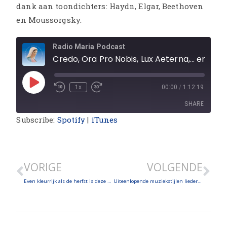
dank aan toondichters: Haydn, Elgar, Beethoven
en Moussorgsky.
Radio Maria Podcast
Credo, Ora Pro Nobis, Lux Aeterna,... en meer muziek!
1x
00:00
/
1:12:19
SHARE
Subscribe:
Spotify
|
iTunes
SHARE
LINK
VORIGE
VOLGENDE
EMBED
Even kleurrijk als de herfst is deze uitzending
Uiteenlopende muziekstijlen liederen