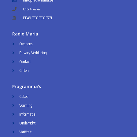
info@radiomaria.be
016 41 47 47
BE49 7333 7333 7771
Radio Maria
Over ons
Privacy Verklaring
Contact
Giften
Programma's
Gebed
Vorming
Informatie
Onderricht
Variëteit