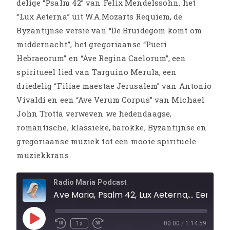
delige “Psalm 42” van Felix Mendelssohn, het
“Lux Aeterna” uit W.A.Mozarts Requiem, de
Byzantijnse versie van “De Bruidegom komt om
middernacht”, het gregoriaanse “Pueri
Hebraeorum” en “Ave Regina Caelorum”, een
spiritueel lied van Targuino Merula, een
driedelig “Filiae maestae Jerusalem” van Antonio
Vivaldi en een “Ave Verum Corpus” van Michael
John Trotta verweven we hedendaagse,
romantische, klassieke, barokke, Byzantijnse en
gregoriaanse muziek tot een mooie spirituele
muziekkrans.
Radio Maria Podcast
Ave Maria, Psalm 42, Lux Aeterna,... Een spirituele muziekkrans
1x
00:00
/
1:14:59