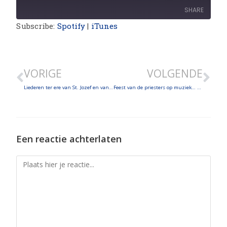
SHARE
Subscribe:
Spotify
|
iTunes
SHARE
LINK
VORIGE
VOLGENDE
EMBED
Liederen ter ere van St. Jozef en van Maria
Feest van de priesters op muziek… van priesters!
Een reactie achterlaten