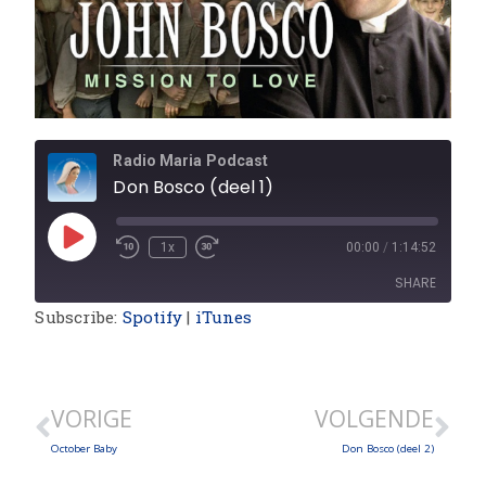
Radio Maria Podcast
Don Bosco (deel 1)
1x
00:00
/
1:14:52
SHARE
Subscribe:
Spotify
|
iTunes
SHARE
LINK
VORIGE
VOLGENDE
EMBED
October Baby
Don Bosco (deel 2)