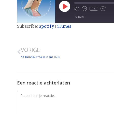
1x
SHARE
Subscribe:
Spotify
|
iTunes
SHARE
LINK
VORIGE
EMBED
AZ Turnhout * Gast-in-ons-Huis
Een reactie achterlaten