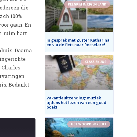
PELGRIM IN EIGEN LAND
iedereen die
zich 100%
oor gaan. En
n ruim hart
In gesprek met Zuster Katharina
en via de fiets naar Roeselare!
nhuis. Daarna
 ingerichte
KLASSIEKUUR
 Charles
ervaringen
nis. Bedankt
Vakantieuitzending: muziek
tijdens het lezen van een goed
boek!
HET WOORD SPREEKT