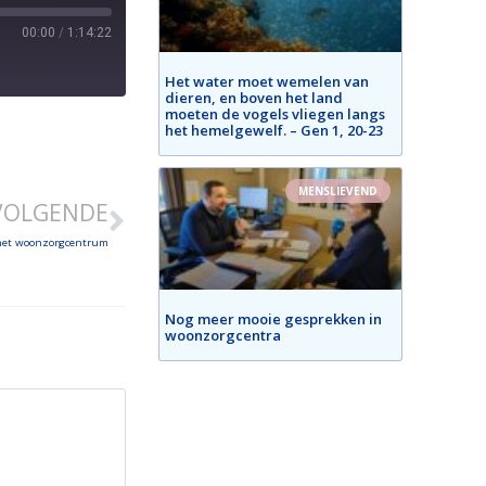
00:00
/
1:14:22
Het water moet wemelen van
dieren, en boven het land
moeten de vogels vliegen langs
het hemelgewelf. – Gen 1, 20-23
MENSLIEVEND
VOLGENDE
 het woonzorgcentrum
Nog meer mooie gesprekken in
woonzorgcentra