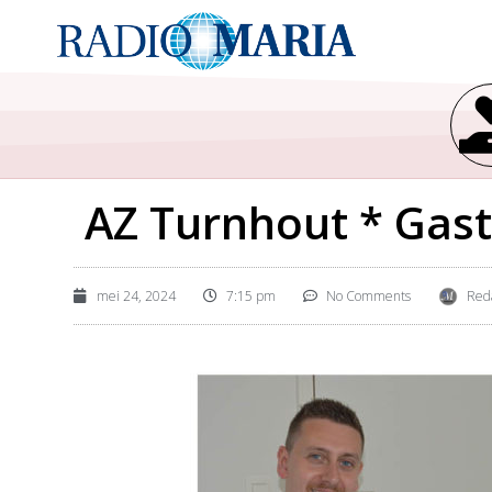
AZ Turnhout * Gast
mei 24, 2024
7:15 pm
No Comments
Red