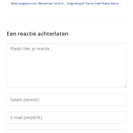
EMBED
Woonzorgcentrum ‘Westervier’ te Sint-Kruis (Brugge): een portret.
Zorgnetwerk Trento heet Radio Maria hartelijk welkom!
Een reactie achterlaten