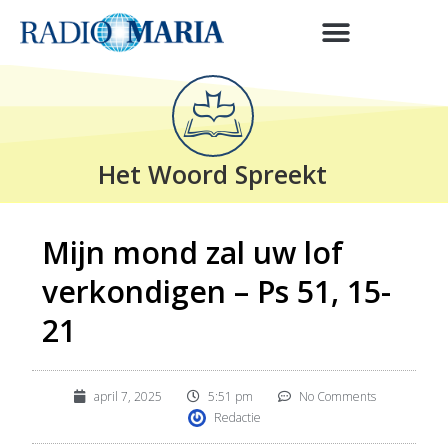
Het Woord Spreekt
Mijn mond zal uw lof
verkondigen – Ps 51, 15-
21
april 7, 2025
5:51 pm
No Comments
Redactie