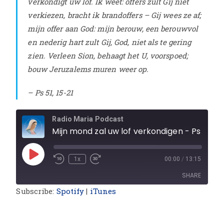
verkondigt uw lof.
Ik weet: offers zult Gij niet
verkiezen, bracht ik brandoffers – Gij wees ze af;
mijn offer aan God: mijn berouw, een berouwvol
en nederig hart zult Gij, God, niet als te gering
zien.
Verleen Sion, behaagt het U, voorspoed;
bouw Jeruzalems muren weer op.
– Ps 51, 15-21
Radio Maria Podcast
Mijn mond zal uw lof verkon
1x
00:00
/
13:15
SHARE
Subscribe:
Spotify
|
iTunes
SHARE