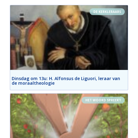
DE KERKLERAARS
Dinsdag om 13u: H. Alfonsus de Liguori, leraar van
de moraaltheologie
HET WOORD SPREEKT