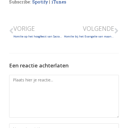
Subscribe:
Spotify
|
iTunes
SHARE
LINK
VORIGE
VOLGENDE
EMBED
Homilie op het hoogfeest van Sacramentsdag
Homilie bij het Evangelie van maandag 17 juni 2024 (Mt 5, 38-42)
Een reactie achterlaten