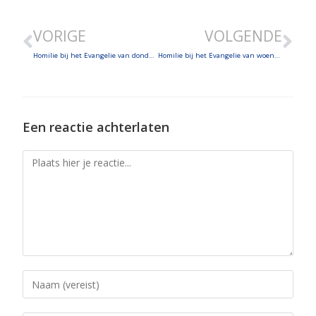
LINK
VORIGE
VOLGENDE
EMBED
Homilie bij het Evangelie van donderdag 27 februari 2025 – Mc 9, 41-50
Homilie bij het Evangelie van woensdag 5 maart 2025 – Aswoensdag – Mt 6, 1-6; 16-18
Een reactie achterlaten