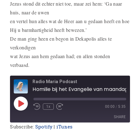
Jezus stond dit echter niet toe, maar zei hem: ‘Ga naar
huis, naar de uwen
en vertel hun alles wat de Heer aan u gedaan heeft en hoe
Hij u barmhar­tig­heid heeft bewezen.’
De man ging heen en begon in Dekapolis alles te
verkondigen
wat Jezus aan hem gedaan had; en allen stonden
verbaasd.
Radio Maria Podcast
Homilie bij het Evangelie van maandag 
1x
00:00
/
5:35
SHARE
Subscribe:
Spotify
|
iTunes
SHARE