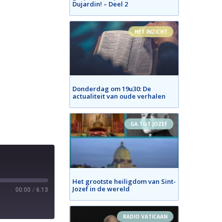
Dujardin! – Deel 2
HET INZICHT
Donderdag om 19u30: De
actualiteit van oude verhalen
GA TOT JOZEF
Het grootste heiligdom van Sint-
Jozef in de wereld
00:00
/
6:13
RADIO VATICAAN