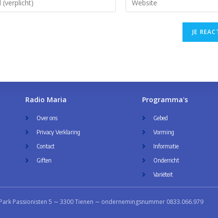
Radio Maria
Programma's
Over ons
Gebed
Privacy Verklaring
Vorming
Contact
Informatie
Giften
Onderricht
Variëteit
Park Passionisten 5 ∼ 3300 Tienen ∼ ondernemingsnummer 0833.066.979