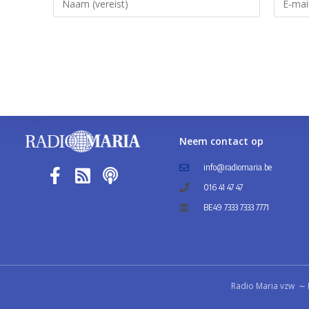
Neem contact op
info@radiomaria.be
016 41 47 47
BE49 7333 7333 7771
Radio Maria vzw ∼ 