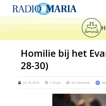
H
Homilie bij het Eva
28-30)
juli 18, 2024
1:42 pm
No Comments
Red