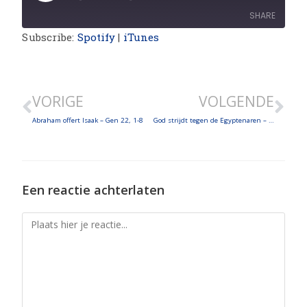
SHARE
Subscribe:
Spotify
|
iTunes
SHARE
LINK
VORIGE
VOLGENDE
EMBED
Abraham offert Isaak – Gen 22, 1-8
God strijdt tegen de Egyptenaren – Ex 14, 13-18
Een reactie achterlaten