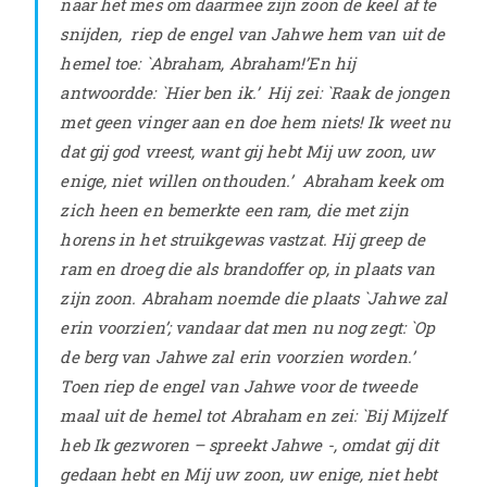
naar het mes om daarmee zijn zoon de keel af te
snijden,
riep de engel van Jahwe hem van uit de
hemel toe: `Abraham, Abraham!’En hij
antwoordde: `Hier ben ik.’
Hij zei: `Raak de jongen
met geen vinger aan en doe hem niets! Ik weet nu
dat gij god vreest, want gij hebt Mij uw zoon, uw
enige, niet willen onthouden.’
Abraham keek om
zich heen en bemerkte een ram, die met zijn
horens in het struikgewas vastzat. Hij greep de
ram en droeg die als brandoffer op, in plaats van
zijn zoon.
Abraham noemde die plaats `Jahwe zal
erin voorzien’; vandaar dat men nu nog zegt: `Op
de berg van Jahwe zal erin voorzien worden.’
Toen riep de engel van Jahwe voor de tweede
maal uit de hemel tot Abraham
en zei: `Bij Mijzelf
heb Ik gezworen – spreekt Jahwe -, omdat gij dit
gedaan hebt en Mij uw zoon, uw enige, niet hebt