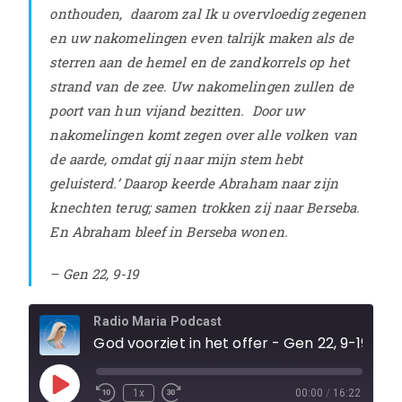
onthouden,
daarom zal Ik u overvloedig zegenen
en uw nakomelingen even talrijk maken als de
sterren aan de hemel en de zandkorrels op het
strand van de zee. Uw nakomelingen zullen de
poort van hun vijand bezitten.
Door uw
nakomelingen komt zegen over alle volken van
de aarde, omdat gij naar mijn stem hebt
geluisterd.’
Daarop keerde Abraham naar zijn
knechten terug; samen trokken zij naar Berseba.
En Abraham bleef in Berseba wonen.
– Gen 22, 9-19
Radio Maria Podcast
God voorziet in het offer - Gen 22, 9-19
1x
00:00
/
16:22