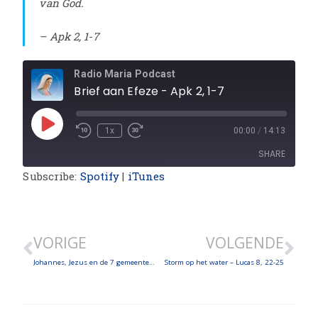
van God.
– Apk 2, 1-7
Radio Maria Podcast
Brief aan Efeze - Apk 2, 1-7
1x
00:00
/
14:13
SHARE
Subscribe:
Spotify
|
iTunes
SHARE
LINK
VORIGE
VOLGENDE
EMBED
Johannes, Jezus en de 7 gemeenten – Apk 1, 9-20
Storm op het water – Lucas 8, 22-25