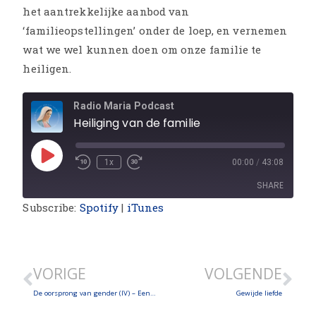
het aantrekkelijke aanbod van
‘familieopstellingen’ onder de loep, en vernemen
wat we wel kunnen doen om onze familie te
heiligen.
Radio Maria Podcast
Heiliging van de familie
1x
00:00
/
43:08
SHARE
Subscribe:
Spotify
|
iTunes
SHARE
LINK
VORIGE
VOLGENDE
EMBED
De oorsprong van gender (IV) – Een christelijke zienswijze
Gewijde liefde