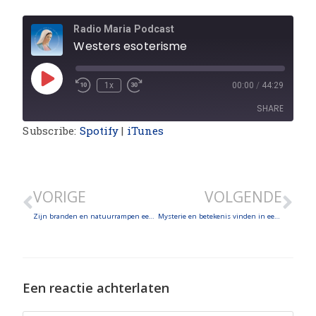
Radio Maria Podcast
Westers esoterisme
1x
00:00
/
44:29
SHARE
Subscribe:
Spotify
|
iTunes
SHARE
LINK
VORIGE
VOLGENDE
EMBED
Zijn branden en natuurrampen een straf van God?
Mysterie en betekenis vinden in een seculiere tijd
Een reactie achterlaten