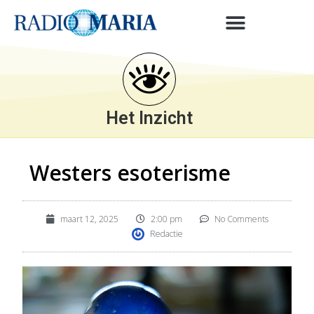
Het Inzicht
Westers esoterisme
maart 12, 2025
2:00 pm
No Comments
Redactie