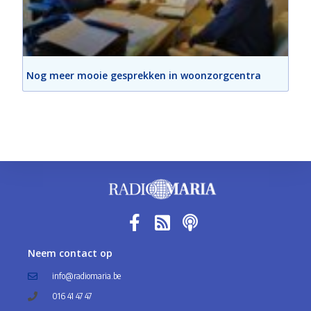
Nog meer mooie gesprekken in woonzorgcentra
Neem contact op
info@radiomaria.be
016 41 47 47