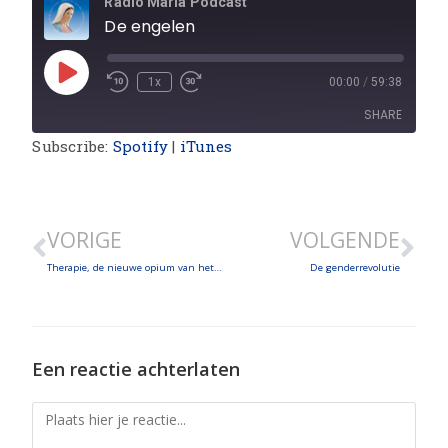
Radio Maria Podcast
De engelen
1x
00:00
/
59:38
SHARE
Subscribe:
Spotify
|
iTunes
SHARE
LINK
VORIGE
VOLGENDE
EMBED
Therapie, de nieuwe opium van het volk?
De genderrevolutie
Een reactie achterlaten