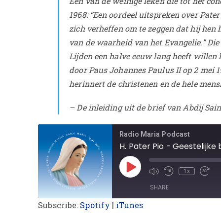
Een van de weinige leken die tot het con
1968: “Een oordeel uitspreken over Pater
zich verheffen om te zeggen dat hij hen
van de waarheid van het Evangelie.” Die 
Lijden een halve eeuw lang heeft willen h
door Paus Johannes Paulus II op 2 mei 19
herinnert de christenen en de hele mensh
– De inleiding uit de brief van Abdij Sai
Radio Maria Podcast
H. Pater Pio - Geestelijke 
1x
SHARE
Subscribe:
Spotify
|
iTunes
SHARE