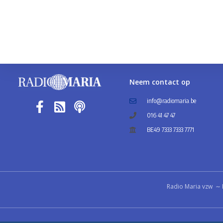
Neem contact op
info@radiomaria.be
016 41 47 47
BE49 7333 7333 7771
Radio Maria vzw ∼ 