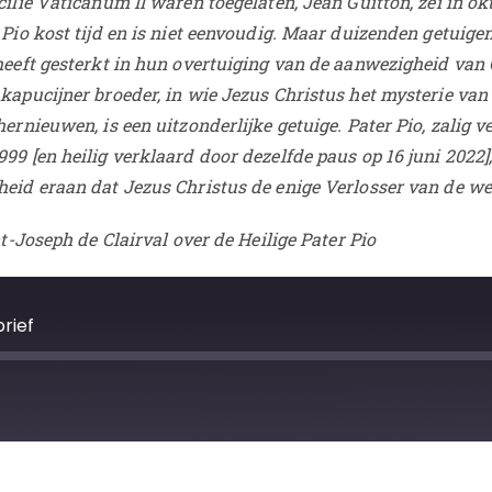
cilie Vaticanum II waren toegelaten, Jean Guitton, zei in ok
 Pio kost tijd en is niet eenvoudig. Maar duizenden getuige
 heeft gesterkt in hun overtuiging van de aanwezigheid van
kapucijner broeder, in wie Jezus Christus het mysterie van 
ernieuwen, is een uitzonderlijke getuige. Pater Pio, zalig v
99 [en heilig verklaard door dezelfde paus op 16 juni 2022]
eid eraan dat Jezus Christus de enige Verlosser van de wer
nt-Joseph de Clairval over de Heilige Pater Pio
brief