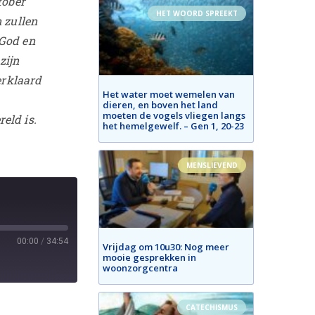
tober
HET WOORD SPREEKT
n zullen
 God en
zijn
erklaard
Het water moet wemelen van
,
dieren, en boven het land
moeten de vogels vliegen langs
eld is.
het hemelgewelf. – Gen 1, 20-23
MENSLIEVEND
00:00
/
34:54
Vrijdag om 10u30: Nog meer
mooie gesprekken in
woonzorgcentra
CATECHISMUS