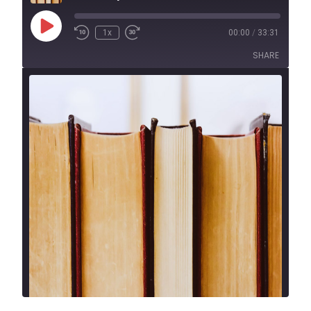
1x
00:00
/
33:31
SHARE