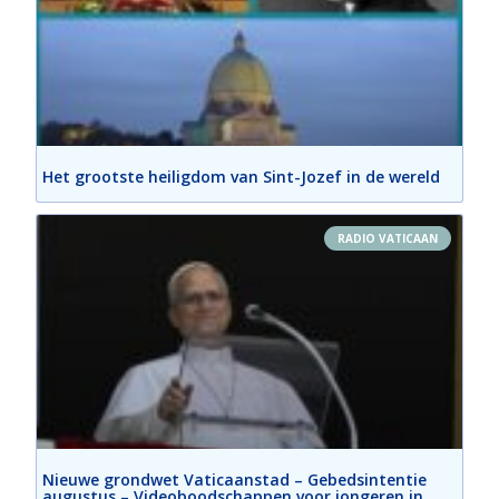
Feb 6, 2024 • 36:05
Het grootste heiligdom van Sint-Jozef in de wereld
RADIO VATICAAN
Nieuwe grondwet Vaticaanstad – Gebedsintentie
Geestelijke brieven - Zalige Moeder 
augustus – Videoboodschappen voor jongeren in