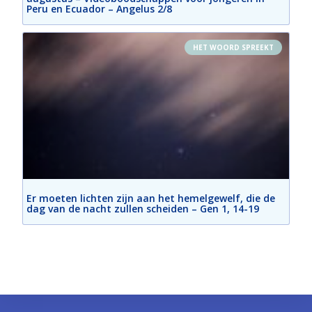
Maravillas van Jezus
Peru en Ecuador – Angelus 2/8
Feb 7, 2024 • 37:10
HET WOORD SPREEKT
Er moeten lichten zijn aan het hemelgewelf, die de
dag van de nacht zullen scheiden – Gen 1, 14-19
Geestelijke brief - H. Catherina Labouré
Feb 9, 2024 • 35:02