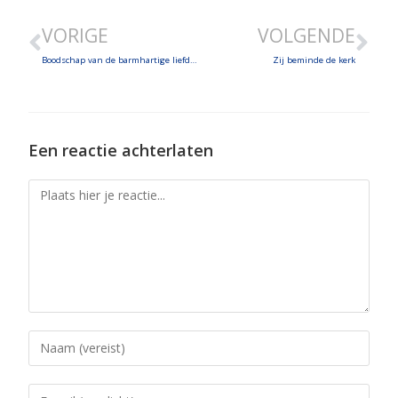
VORIGE
VOLGENDE
Geestelijke brief - H. Bernadette
SHARE
Feb 2, 2024 • 33:31
Boodschap van de barmhartige liefde IV
Zij beminde de kerk
LINK
EMBED
Een reactie achterlaten