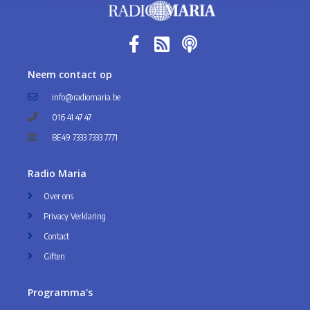
Neem contact op
info@radiomaria.be
016 41 47 47
BE49 7333 7333 7771
Radio Maria
Over ons
Privacy Verklaring
Contact
Giften
Geestelijke brief - St. François-Antoine 
Programma's
Fasani
Feb 10, 2024 • 34:15