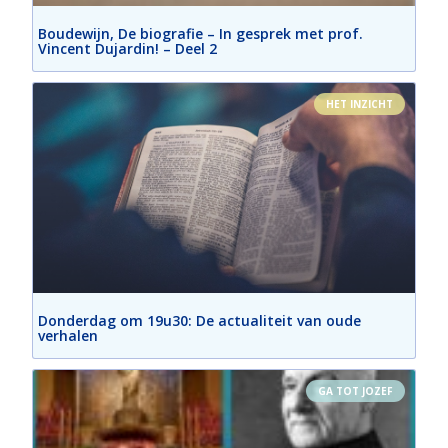
Geestelijke brief - Zalige Karl Leisner
Boudewijn, De biografie – In gesprek met prof.
Feb 5, 2024 • 37:57
Vincent Dujardin! – Deel 2
HET INZICHT
Donderdag om 19u30: De actualiteit van oude
verhalen
GA TOT JOZEF
Geestelijke brief - H. Thomas More