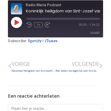
Radio Maria Podcast
Koninklijk heiligdom van Sint-Jozef van de Berg in Barcelona en de zalige moeder Petra
1x
00:00
/
1:06:22
SHARE
Subscribe:
Spotify
|
iTunes
SHARE
LINK
VORIGE
VOLGENDE
EMBED
Nationaal Heiligdom van Sint-Jozef in Wisconsin
Wat weten we eigenlijk over Sint-Jozef? – De miraculeuze trap van de Loretto Chapel
Een reactie achterlaten