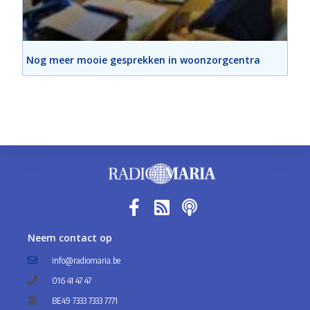
Nog meer mooie gesprekken in woonzorgcentra
Neem contact op
info@radiomaria.be
016 41 47 47
BE49 7333 7333 7771