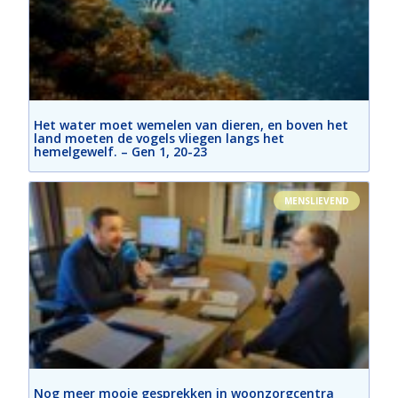
Het water moet wemelen van dieren, en boven het
land moeten de vogels vliegen langs het
hemelgewelf. – Gen 1, 20-23
MENSLIEVEND
Nog meer mooie gesprekken in woonzorgcentra