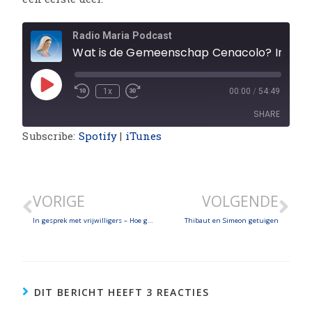
Radio Maria Podcast
Wat is de Gemeenschap Cenacolo? In gesprek met twee jon
1x
00:00
/
54:49
SHARE
Subscribe:
Spotify
|
iTunes
SHARE
LINK
VORIGE
VOLGENDE
EMBED
In gesprek met vrijwilligers – Hoe geloof een jongen liet blijven zwemmen om het leven van zijn familie te redden – Wie was de heilige Peregrinus?
Thibaut en Simeon getuigen
DIT BERICHT HEEFT 3 REACTIES