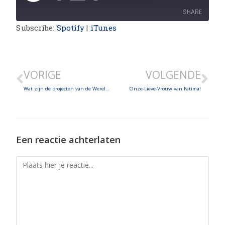
SHARE
Subscribe:
Spotify
|
iTunes
SHARE
LINK
VORIGE
VOLGENDE
EMBED
Wat zijn de projecten van de Wereldfamilie van Radio Maria op het Afrikaans continent? Waar hebben we uw steun voor nodig?
Onze-Lieve-Vrouw van Fatima!
Een reactie achterlaten