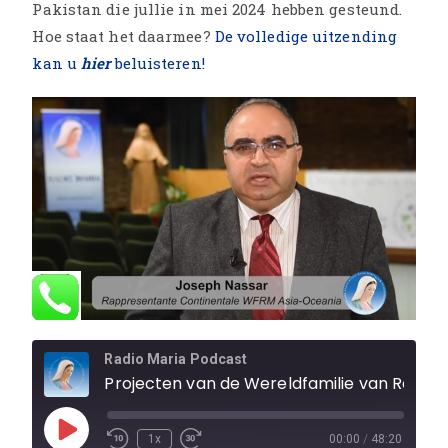
Pakistan die jullie in mei 2024 hebben gesteund.
Hoe staat het daarmee?
De volledige uitzending
kan u
hier
beluisteren!
Radio Maria Podcast
Projecten van de Wereldfamilie van Radio Maria in Tanzania en Oeganda, speciale steun voor het Afrikaans con
1x
00:00
/
48:20