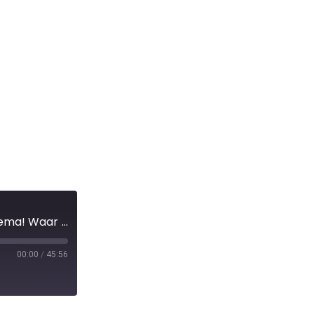
Over de 'Filet-O-Fish' - Playmobil en de Goede week - Nieuwe film 'David' in de cinema! Waar ging het verhaal van David en Goliath ook weer over?
00:00
/
45:56