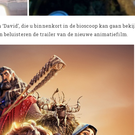
 ‘David’, die u binnenkort in de bioscoop kan gaan beki
n beluisteren de trailer van de nieuwe animatiefilm.