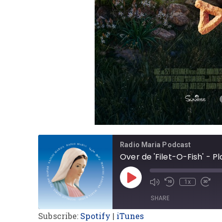
Radio Maria Podcast
1x
SHARE
Subscribe:
Spotify
|
iTunes