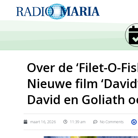
Over de ‘Filet-O-F
Nieuwe film ‘David
David en Goliath 
maart 16, 2026
11:39 am
No Comments