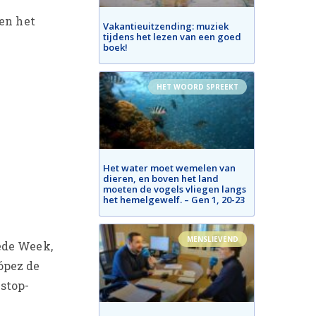
pen het
Vakantieuitzending: muziek
tijdens het lezen van een goed
boek!
HET WOORD SPREEKT
Het water moet wemelen van
dieren, en boven het land
moeten de vogels vliegen langs
het hemelgewelf. – Gen 1, 20-23
MENSLIEVEND
ede Week,
López de
stop-