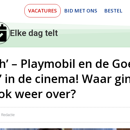
VACATURES
BID MET ONS
BESTEL
Elke dag telt
ish’ – Playmobil en de G
’ in de cinema! Waar gi
ook weer over?
Redactie