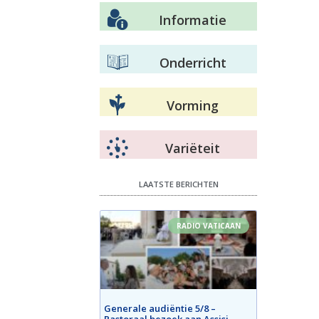
Informatie
Onderricht
Vorming
Variëteit
LAATSTE BERICHTEN
RADIO VATICAAN
Generale audiëntie 5/8 –
Pastoraal bezoek aan Assisi –