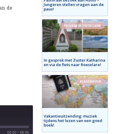
Jongeren stellen vragen aan de
an de
paus!
PELGRIM IN EIGEN LAND
In gesprek met Zuster Katharina
en via de fiets naar Roeselare!
KLASSIEKUUR
Vakantieuitzending: muziek
tijdens het lezen van een goed
boek!
00:00
/
58:06