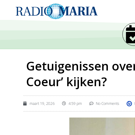
Getuigenissen over 
Coeur’ kijken?
maart 19, 2026
4:59 pm
No Comments