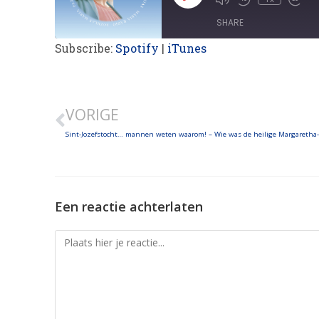
SHARE
Subscribe:
Spotify
|
iTunes
SHARE
LINK
VORIGE
EMBED
Een reactie achterlaten