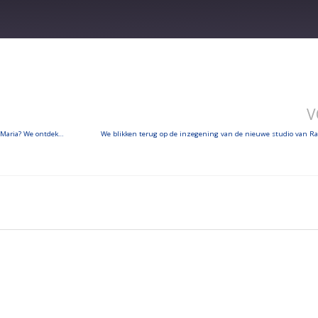
V
Sint-Jozefstocht… mannen weten waarom! – Wie was de heilige Margaretha-Maria? We ontdekken haar leven! – Morgen in ‘elke dag telt’: wie een ticket voor de film ‘Sacré-Coeur’!
We blikken terug op de inzegening van de nieuwe studio van Ra