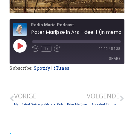
Radio Maria Podcast
Pater Marijsse in Ars - deel 1 (in memoriam
1x
00:00
/
54:38
SHARE
Subscribe:
Spotify
|
iTunes
SHARE
LINK
VORIGE
VOLGENDE
EMBED
Mgr. Rafael Guízar y Valencia: Padrecito mueve-corazones
Pater Marijsse in Ars – deel 2 (in memoriam)