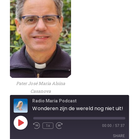
Pater José Maria Alsina
Casanova
Radio Maria Podcast
Wonderen zijn de wereld nog niet uit!
1x
00:00
/
57:37
SHARE