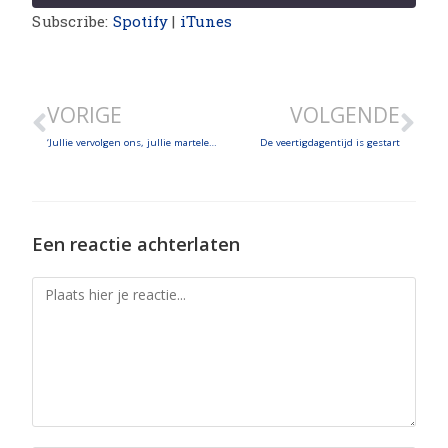
Subscribe:
Spotify
|
iTunes
SHARE
LINK
VORIGE
VOLGENDE
EMBED
‘Jullie vervolgen ons, jullie martelen ons, jullie veroordelen ons, jullie roeien ons uit. En dan?’ Over twee martelaren
De veertigdagentijd is gestart
Een reactie achterlaten