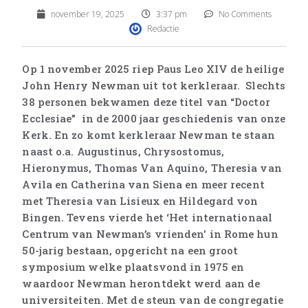
november 19, 2025
3:37 pm
No Comments
Redactie
Op 1 november 2025 riep Paus Leo XIV de heilige
John Henry Newman uit tot kerkleraar. Slechts
38 personen bekwamen deze titel van “Doctor
Ecclesiae” in de 2000 jaar geschiedenis van onze
Kerk. En zo komt kerkleraar Newman te staan
naast o.a. Augustinus, Chrysostomus,
Hieronymus, Thomas Van Aquino, Theresia van
Avila en Catherina van Siena en meer recent
met Theresia van Lisieux en Hildegard von
Bingen. Tevens vierde het ‘Het internationaal
Centrum van Newman’s vrienden' in Rome hun
50-jarig bestaan, opgericht na een groot
symposium welke plaatsvond in 1975 en
waardoor Newman herontdekt werd aan de
universiteiten. Met de steun van de congregatie