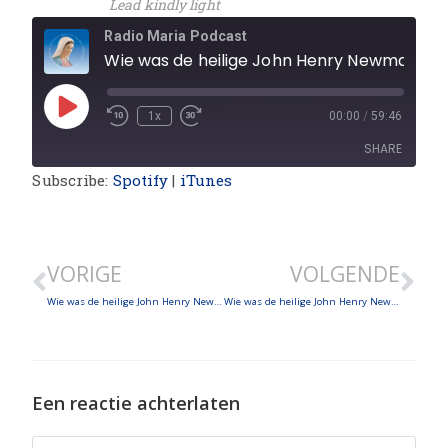
Lead kindly light
Radio Maria Podcast
Wie was de heilige John Henry Newman, sinds kort uitgeroepen tot kerkleraar? Deel 3: Zware tegenkantingen
1x
00:00
/
59:46
SHARE
Subscribe:
Spotify
|
iTunes
SHARE
LINK
VORIGE
VOLGENDE
EMBED
Wie was de heilige John Henry Newman, sinds kort uitgeroepen tot kerkleraar? Deel 2: Eerste twijfels over de wortels van de Anglicaanse Kerk
Wie was de heilige John Henry Newman, sinds kort uitgeroepen tot kerkleraar? Deel 4: Opname in de katholieke kerk
Een reactie achterlaten