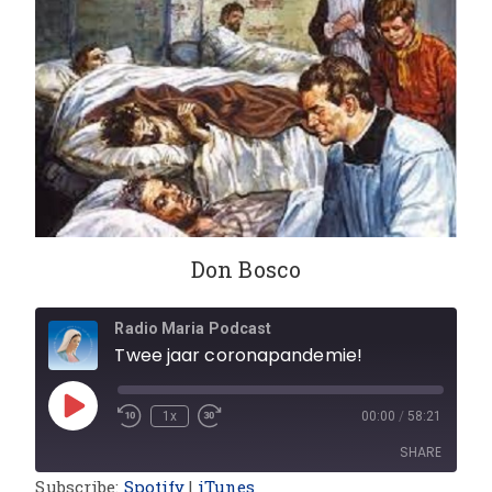
Don Bosco
Radio Maria Podcast
Twee jaar coronapandemie!
1x
00:00
/
58:21
SHARE
Subscribe:
Spotify
|
iTunes