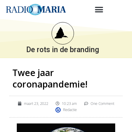
De rots in de branding
Twee jaar
coronapandemie!
maart 23, 2022
10:23 am
One Comment
Redactie