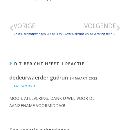
SHARE
LINK
VORIGE
VOLGENDE
EMBED
Enkele berichtgevingen uit de katholieke media over Oekraïne
Over Oekraïne en de verering tot het Onbevlekte Hart van Maria, over opvang van vluchtelingen en een interview
DIT BERICHT HEEFT 1 REACTIE
dedeurwaerder gudrun
24 MAART 2022
ANTWOORD
MOOIE AFLEVERING. DANK U WEL VOOR DE
AANGENAME VOORMIDDAG!