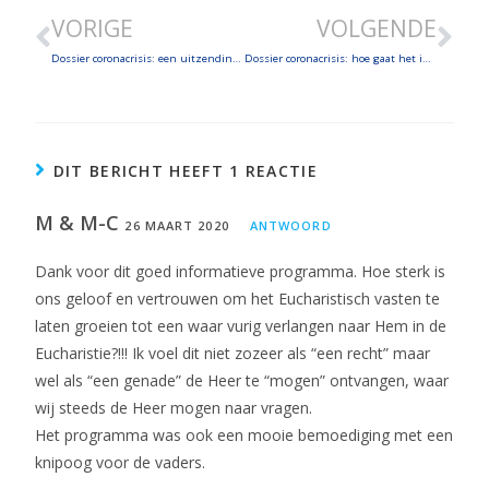
VORIGE
VOLGENDE
Dossier coronacrisis: een uitzending in het teken van deze crisis!
Dossier coronacrisis: hoe gaat het in de gezinnen? In de bedrijfswereld? In de gevangenis?
DIT BERICHT HEEFT 1 REACTIE
M & M-C
26 MAART 2020
ANTWOORD
Dank voor dit goed informatieve programma. Hoe sterk is
ons geloof en vertrouwen om het Eucharistisch vasten te
laten groeien tot een waar vurig verlangen naar Hem in de
Eucharistie?!!! Ik voel dit niet zozeer als “een recht” maar
wel als “een genade” de Heer te “mogen” ontvangen, waar
wij steeds de Heer mogen naar vragen.
Het programma was ook een mooie bemoediging met een
knipoog voor de vaders.