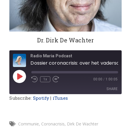
Dr. Dirk De Wachter
Radio Maria Podcast
Dossier coronacrisis: over het vaderschap en over de coronacr
1x
00:00
/
1:00:05
SHARE
Subscribe:
Spotify
|
iTunes
SHARE
LINK
Communie
,
Coronacrisis
,
Dirk De Wachter
EMBED