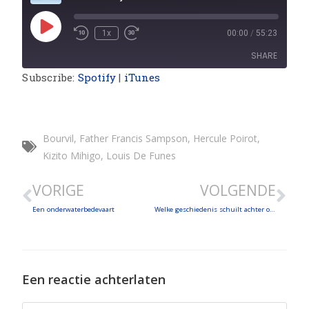
1x
00:00
/
55:23
SHARE
Subscribe:
Spotify
|
iTunes
SHARE
LINK
Bourvil
,
Father Francis Sampson
,
Hercule Poirot
,
EMBED
Kizito Mihigo
,
Louis De Funes
VORIGE
VOLGENDE
Een onderwaterbedevaart
Welke geschiedenis schuilt achter onze rozenkrans?
Een reactie achterlaten