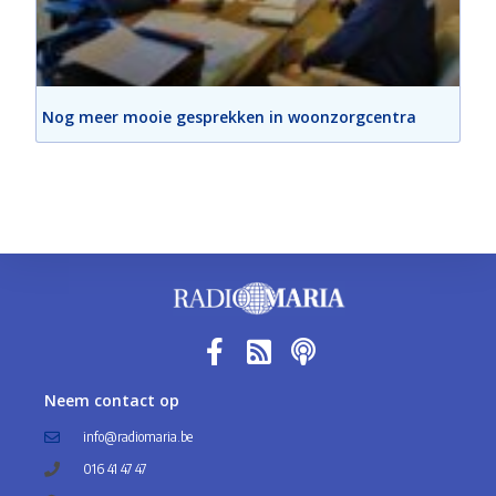
Nog meer mooie gesprekken in woonzorgcentra
Neem contact op
info@radiomaria.be
016 41 47 47