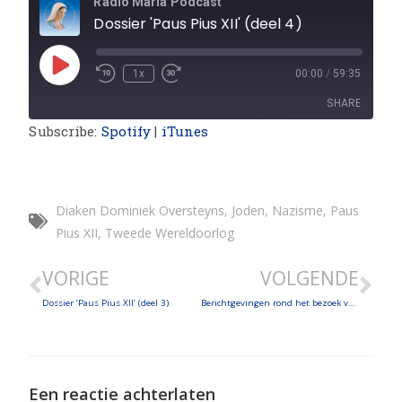
Radio Maria Podcast
Dossier 'Paus Pius XII' (deel 4)
1x
00:00
/
59:35
SHARE
Subscribe:
Spotify
|
iTunes
SHARE
LINK
Diaken Dominiek Oversteyns
,
Joden
,
Nazisme
,
Paus
EMBED
Pius XII
,
Tweede Wereldoorlog
VORIGE
VOLGENDE
Dossier ‘Paus Pius XII’ (deel 3)
Berichtgevingen rond het bezoek van Paus Franciscus aan Marokko
Een reactie achterlaten