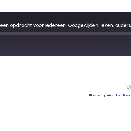
V
Bloemlezing uit de homilieën