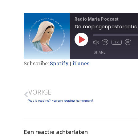
Radio Maria Podcast
1x
SHARE
Subscribe:
Spotify
|
iTunes
SHARE
LINK
VORIGE
EMBED
Wat is roeping? Hoe een roeping herkennen?
Een reactie achterlaten