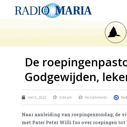
De roepingenpasto
Godgewijden, leke
mei 5, 2022
6:44 am
No Comments
Red
Naar aanleiding van roepingenzondag, de vie
met Pater Peter Willi fso over roepingen tot