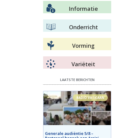
Informatie
Onderricht
Vorming
Variëteit
LAATSTE BERICHTEN
RADIO VATICAAN
Generale audiëntie 5/8 –
Pastoraal bezoek aan Assisi –