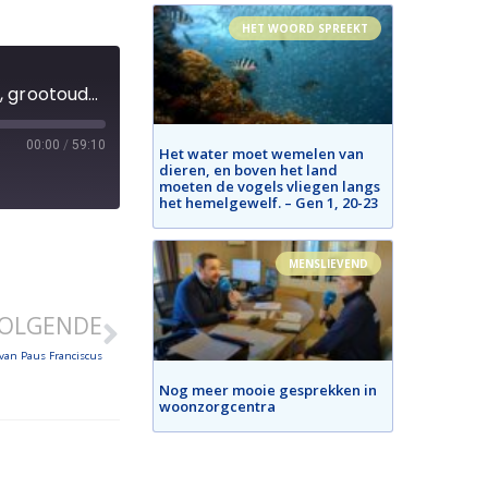
HET WOORD SPREEKT
De roepingenpastoraal is een opdracht voor iedereen: Godgewijden, leken, ouders, grootouders, jongeren...
00:00
/
59:10
Het water moet wemelen van
dieren, en boven het land
moeten de vogels vliegen langs
het hemelgewelf. – Gen 1, 20-23
MENSLIEVEND
OLGENDE
 van Paus Franciscus
Nog meer mooie gesprekken in
woonzorgcentra