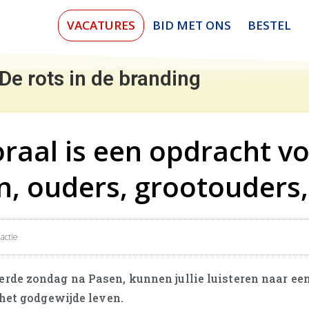
VACATURES
BID MET ONS
BESTEL
De rots in de branding
raal is een opdracht vo
n, ouders, grootouders
actie
rde zondag na Pasen, kunnen jullie luisteren naar ee
 het godgewijde leven.