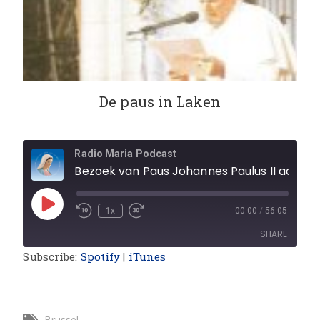
De paus in Laken
Radio Maria Podcast
Bezoek van Paus Johannes Paulus II aan België (deel 3)
1x
00:00
/
56:05
SHARE
Subscribe:
Spotify
|
iTunes
SHARE
LINK
Brussel