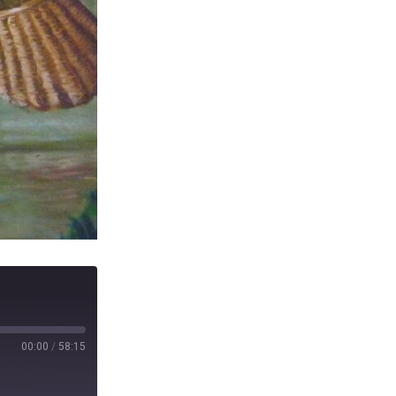
00:00
/
58:15