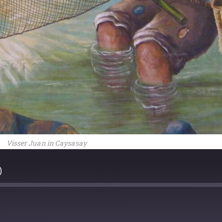
Visser Juan in Caysasay
)